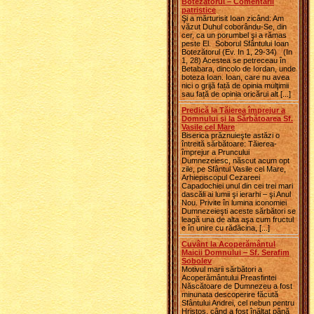
Botezătorul – Comentarii
patristice
Şi a mărturisit Ioan zicând: Am
văzut Duhul coborându-Se, din
cer, ca un porumbel şi a rămas
peste El. Soborul Sfântului Ioan
Botezătorul (Ev. In 1, 29-34) (In
1, 28) Acestea se petreceau în
Betabara, dincolo de Iordan, unde
boteza Ioan. Ioan, care nu avea
nici o grijă față de opinia mulţimii
sau față de opinia oricărui alt [...]
Predică la Tăierea împrejur a
Domnului şi la Sărbătoarea Sf.
Vasile cel Mare
Biserica prăznuieşte astăzi o
întreită sărbătoare: Tăierea-
împrejur a Pruncului
Dumnezeiesc, născut acum opt
zile, pe Sfântul Vasile cel Mare,
Arhiepiscopul Cezareei
Capadochiei unul din cei trei mari
dascăli ai lumii şi ierarhi – şi Anul
Nou. Privite în lumina iconomiei
Dumnezeieşti aceste sărbători se
leagă una de alta aşa cum fructul
e în unire cu rădăcina, [...]
Cuvânt la Acoperământul
Maicii Domnului ‒ Sf. Serafim
Sobolev
Motivul marii sărbători a
Acoperământului Preasfintei
Născătoare de Dumnezeu a fost
minunata descoperire făcută
Sfântului Andrei, cel nebun pentru
Hristos, când a fost înălţat până