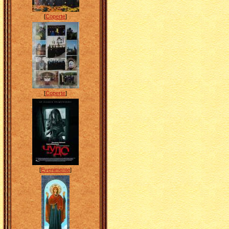
[
Coperte
]
[
Coperte
]
[
Evenimente
]