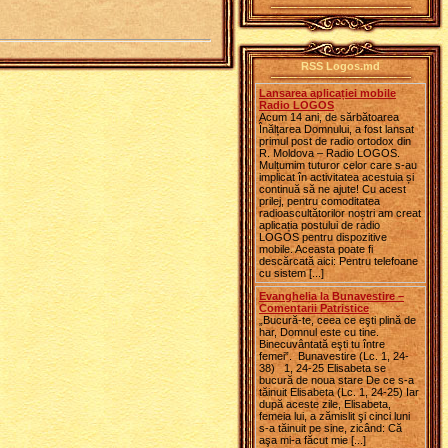
RSS Logos.md
Lansarea aplicației mobile
Radio LOGOS
Acum 14 ani, de sărbătoarea
Înălțarea Domnului, a fost lansat
primul post de radio ortodox din
R. Moldova – Radio LOGOS.
Mulțumim tuturor celor care s-au
implicat în activitatea acestuia și
continuă să ne ajute! Cu acest
prilej, pentru comoditatea
radioascultătorilor noștri am creat
aplicația postului de radio
LOGOS pentru dispozitive
mobile. Aceasta poate fi
descărcată aici: Pentru telefoane
cu sistem [...]
Evanghelia la Bunavestire –
Comentarii Patristice
„Bucură-te, ceea ce eşti plină de
har, Domnul este cu tine.
Binecuvântată eşti tu între
femei”. Bunavestire (Lc. 1, 24-
38) 1, 24-25 Elisabeta se
bucură de noua stare De ce s-a
tăinuit Elisabeta (Lc. 1, 24-25) Iar
după aceste zile, Elisabeta,
femeia lui, a zămislit şi cinci luni
s-a tăinuit pe sine, zicând: Că
aşa mi-a făcut mie [...]