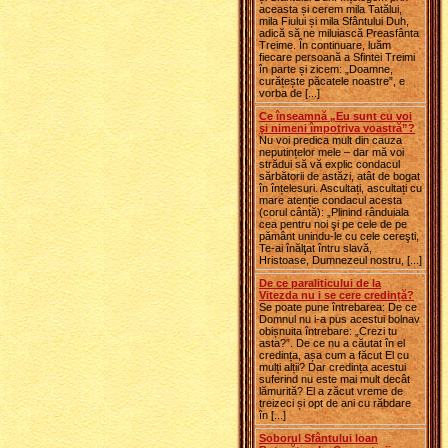
aceasta și cerem mila Tatălui,
mila Fiului și mila Sfântului Duh,
adică să ne miluiască Preasfânta
Treime. În continuare, luăm
fiecare persoană a Sfintei Treimi
în parte și zicem: „Doamne,
curățește păcatele noastre”, e
vorba de [...]
Ce înseamnă „Eu sunt cu voi
şi nimeni împotriva voastră”?
Nu voi predica mult din cauza
neputințelor mele – dar mă voi
strădui să vă explic condacul
sărbătorii de astăzi, atât de bogat
în înțelesuri. Ascultați, ascultați cu
mare atenție condacul acesta
(corul cântă): „Plinind rânduiala
cea pentru noi şi pe cele de pe
pământ unindu-le cu cele cereşti,
Te-ai înălţat întru slavă,
Hristoase, Dumnezeul nostru, [...]
De ce paraliticului de la
Vitezda nu i se cere credință?
Se poate pune întrebarea: De ce
Domnul nu i-a pus acestui bolnav
obișnuita întrebare: „Crezi tu
asta?”. De ce nu a căutat în el
credința, așa cum a făcut El cu
mulți alții? Dar credința acestui
suferind nu este mai mult decât
lămurită? El a zăcut vreme de
treizeci și opt de ani cu răbdare
în [...]
Soborul Sfântului Ioan