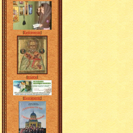
[
Evenimente
]
[
Icoane
]
[
Evenimente
]