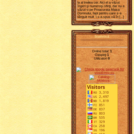
la al treilea cer. Aici el a văzut
îngeri şi numeroşi sfinţi, dar nu a
văzut-o pe Preacurata Maica
Domnului, fapt pentru care s-a
tânguit mult. I s-a spus că în [...]
Statistică
Online total:
1
Oaspeţi
1
Utilizatori
0