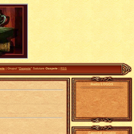
ete
|
Grupul
"
Oaspete
"
Salutare
Oaspete
|
RSS
Radio LOGOS
Calendar ortodox