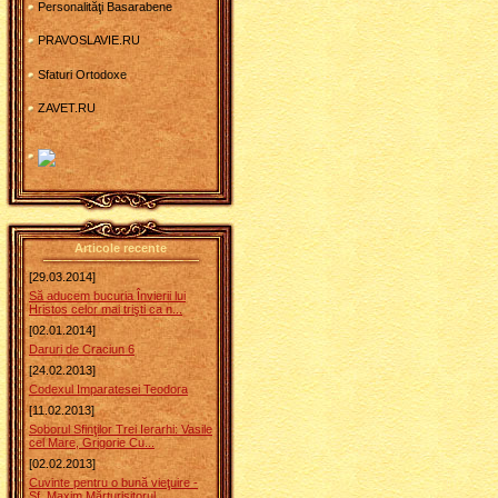
Personalităţi Basarabene
PRAVOSLAVIE.RU
Sfaturi Ortodoxe
ZAVET.RU
Articole recente
[29.03.2014]
Să aducem bucuria Învierii lui
Hristos celor mai trişti ca n...
[02.01.2014]
Daruri de Craciun 6
[24.02.2013]
Codexul Imparatesei Teodora
[11.02.2013]
Soborul Sfinţilor Trei Ierarhi: Vasile
cel Mare, Grigorie Cu...
[02.02.2013]
Cuvinte pentru o bună vieţuire -
Sf. Maxim Mărturisitorul