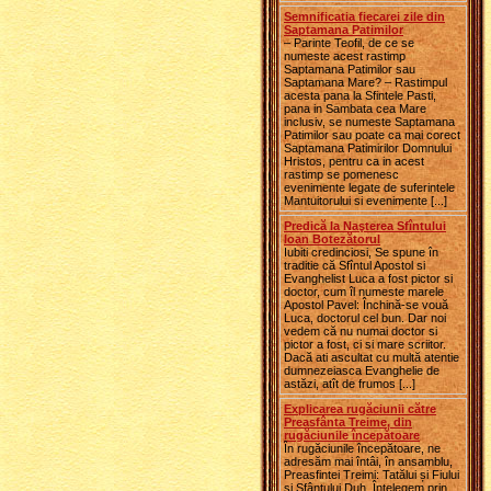
Semnificatia fiecarei zile din
Saptamana Patimilor
– Parinte Teofil, de ce se
numeste acest rastimp
Saptamana Patimilor sau
Saptamana Mare? – Rastimpul
acesta pana la Sfintele Pasti,
pana in Sambata cea Mare
inclusiv, se numeste Saptamana
Patimilor sau poate ca mai corect
Saptamana Patimirilor Domnului
Hristos, pentru ca in acest
rastimp se pomenesc
evenimente legate de suferintele
Mantuitorului si evenimente [...]
Predică la Naşterea Sfîntului
Ioan Botezătorul
Iubiti credinciosi, Se spune în
traditie că Sfîntul Apostol si
Evanghelist Luca a fost pictor si
doctor, cum îl numeste marele
Apostol Pavel: Închină-se vouă
Luca, doctorul cel bun. Dar noi
vedem că nu numai doctor si
pictor a fost, ci si mare scriitor.
Dacă ati ascultat cu multă atentie
dumnezeiasca Evanghelie de
astăzi, atît de frumos [...]
Explicarea rugăciunii către
Preasfânta Treime, din
rugăciunile începătoare
În rugăciunile începătoare, ne
adresăm mai întâi, în ansamblu,
Preasfintei Treimi: Tatălui și Fiului
și Sfântului Duh. Înțelegem prin