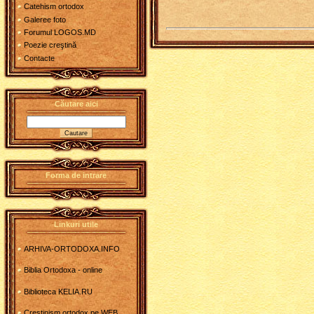
Catehism ortodox
Galeree foto
Forumul LOGOS.MD
Poezie creştină
Contacte
Căutare aici
Forma de intrare
Linkuri utile
ARHIVA-ORTODOXA.INFO
Biblia Ortodoxa - online
Biblioteca KELIA.RU
Crestinism ortodox pe WEB