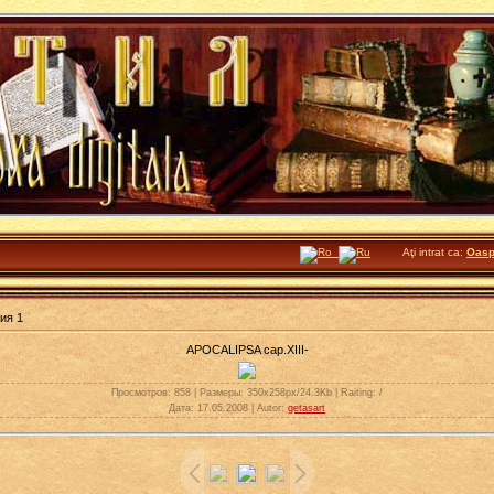
Aţi intrat ca:
Oasp
ия 1
APOCALIPSA cap.XIII-
Просмотров
: 858 |
Размеры
: 350x258px/24.3Kb |
Raiting
: /
Дата
: 17.05.2008 |
Autor
:
getasart