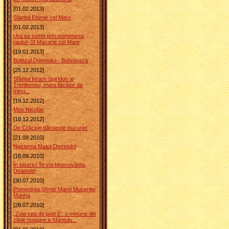
[01.02.2013]
Sfantul Eftimie cel Mare
[01.02.2013]
Ura se naste prin pomenirea
raului!-Sf.Macarie cel Mare
[19.01.2013]
Botezul Domnului - Boboteaza
[25.12.2012]
Sfântul Ierarh Spiridon al
Trimitundei, mare făcător de
minu...
[19.12.2012]
Mos Nicolae
[18.12.2012]
De Crăciun dăruieşte bucurie!
[21.09.2010]
Nasterea Maicii Domnului
[18.09.2010]
În biserici Te voi binecuvânta,
Doamne!
[30.07.2010]
Pomenirea Sfintei Marei Muceniţe
Marina
[28.07.2010]
„Zoia cea de piatră”: o minune din
zilele noastre a Sfântulu...