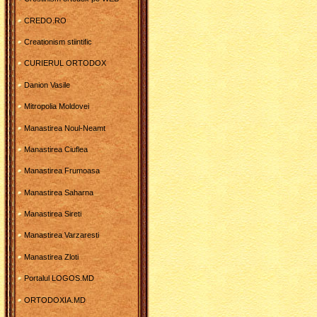
CREDO.RO
Creationism stiintific
CURIERUL ORTODOX
Danion Vasile
Mitropolia Moldovei
Manastirea Noul-Neamt
Manastirea Ciuflea
Manastirea Frumoasa
Manastirea Saharna
Manastirea Sireti
Manastirea Varzaresti
Manastirea Zloti
Portalul LOGOS.MD
ORTODOXIA.MD