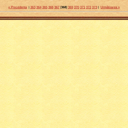
« Precedenta
|
363
364
365
366
367
[
368
]
369
370
371
372
373
|
Următoarea »