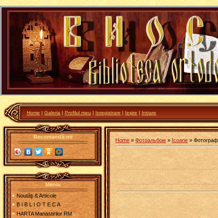
Home
|
Galeria
|
Profilul meu
|
Inregistrare
|
Ieşire
|
Intrare
Recomandă-ne
Home
»
Фотоальбом
»
Icoane
» Фотограф
Meniu
Noutăţi & Articole
B I B L I O T E C A
HARTA Manastirilor RM