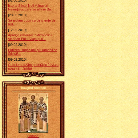
[01.06.2010]
Istoria Sfintei Noii Mănastiri
Neamţului, care se află în Ba...
[20.03.2010]
Să ajutăm copiii cu deficienţe de
auz!
[12.02.2010]
Apariţie editorială: "Mitropolitul
Visarion Puiu: Viaţa şi o...
[09.02.2010]
Puterea Rugăciunii și Oamenii de
Știință!…
[09.02.2010]
Cum ierarhizăm prioritățile în viața
noastră…(pildă)
Imagini recente
[
Icoane
]