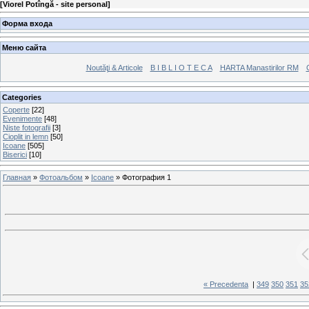
[
Viorel Potîngă - site personal
]
Форма входа
Меню сайта
Noutăţi & Articole
B I B L I O T E C A
HARTA Manastirilor RM
Categories
Coperte
[22]
Evenimente
[48]
Niste fotografii
[3]
Cioplit in lemn
[50]
Icoane
[505]
Biserici
[10]
Главная
»
Фотоальбом
»
Icoane
» Фотография 1
« Precedenta
|
349
350
351
35