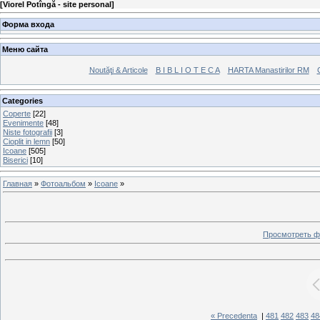
[
Viorel Potîngă - site personal
]
Форма входа
Меню сайта
Noutăţi & Articole
B I B L I O T E C A
HARTA Manastirilor RM
Categories
Coperte
[22]
Evenimente
[48]
Niste fotografii
[3]
Cioplit in lemn
[50]
Icoane
[505]
Biserici
[10]
Главная
»
Фотоальбом
»
Icoane
»
Просмотреть ф
« Precedenta
|
481
482
483
48