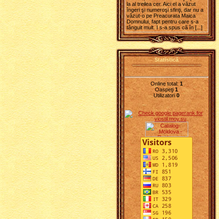
la al treilea cer. Aici el a văzut
îngeri şi numeroşi sfinţi, dar nu a
văzut-o pe Preacurata Maica
Domnului, fapt pentru care s-a
tânguit mult. I s-a spus că în [...]
Statistică
Online total:
1
Oaspeţi
1
Utilizatori
0