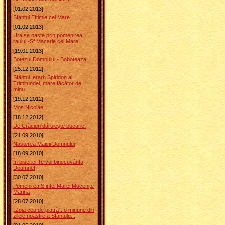
[01.02.2013]
Sfantul Eftimie cel Mare
[01.02.2013]
Ura se naste prin pomenirea
raului!-Sf.Macarie cel Mare
[19.01.2013]
Botezul Domnului - Boboteaza
[25.12.2012]
Sfântul Ierarh Spiridon al
Trimitundei, mare făcător de
minu...
[19.12.2012]
Mos Nicolae
[18.12.2012]
De Crăciun dăruieşte bucurie!
[21.09.2010]
Nasterea Maicii Domnului
[18.09.2010]
În biserici Te voi binecuvânta,
Doamne!
[30.07.2010]
Pomenirea Sfintei Marei Muceniţe
Marina
[28.07.2010]
„Zoia cea de piatră”: o minune din
zilele noastre a Sfântulu...