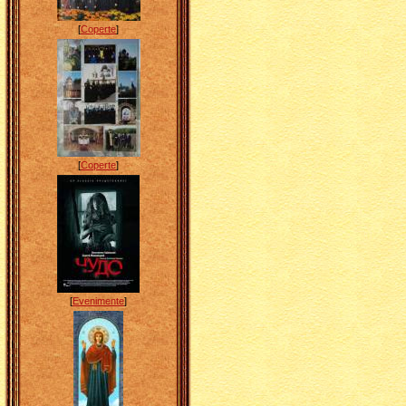
[
Coperte
]
[
Coperte
]
[
Evenimente
]