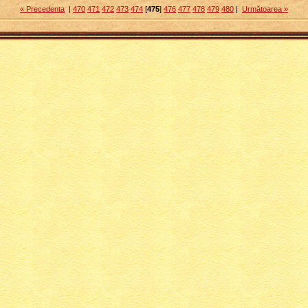
« Precedenta
|
470
471
472
473
474
[
475
]
476
477
478
479
480
|
Următoarea »