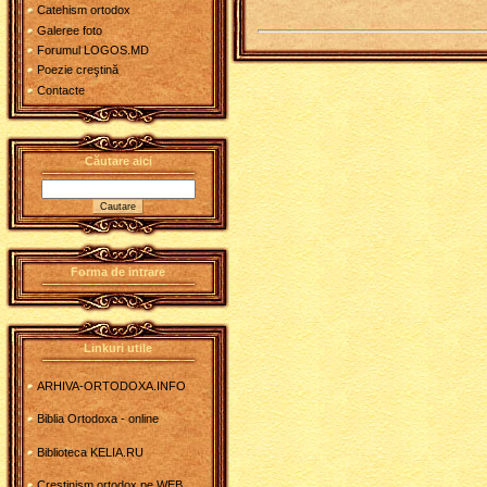
Catehism ortodox
Galeree foto
Forumul LOGOS.MD
Poezie creştină
Contacte
Căutare aici
Forma de intrare
Linkuri utile
ARHIVA-ORTODOXA.INFO
Biblia Ortodoxa - online
Biblioteca KELIA.RU
Crestinism ortodox pe WEB