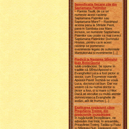
Semnificatia fiecarei zile din
Saptamana Patimilor
– Parinte Teofil, de ce se
numeste acest rastimp
Saptamana Patimilor sau
Saptamana Mare? – Rastimpul
acesta pana la Sfintele Pasti,
pana in Sambata cea Mare
inclusiv, se numeste Saptamana
Patimilor sau poate ca mai corect
Saptamana Patimirilor Domnului
Hristos, pentru ca in acest
rastimp se pomenesc
evenimente legate de suferintele
Mantuitorului si evenimente [...]
Predică la Naşterea Sfîntului
Ioan Botezătorul
Iubiti credinciosi, Se spune în
traditie că Sfîntul Apostol si
Evanghelist Luca a fost pictor si
doctor, cum îl numeste marele
Apostol Pavel: Închină-se vouă
Luca, doctorul cel bun. Dar noi
vedem că nu numai doctor si
pictor a fost, ci si mare scriitor.
Dacă ati ascultat cu multă atentie
dumnezeiasca Evanghelie de
astăzi, atît de frumos [...]
Explicarea rugăciunii către
Preasfânta Treime, din
rugăciunile începătoare
În rugăciunile începătoare, ne
adresăm mai întâi, în ansamblu,
Preasfintei Treimi: Tatălui și Fiului
și Sfântului Duh. Înțelegem prin