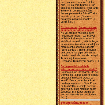
aceasta și cerem mila Tatălui,
mila Fiului și mila Sfântului Duh,
adică să ne miluiască Preasfânta
Treime. În continuare, luăm
fiecare persoană a Sfintei Treimi
în parte și zicem: „Doamne,
curățește păcatele noastre”, e
vorba de [...]
Ce înseamnă „Eu sunt cu voi
şi nimeni împotriva voastră”?
Nu voi predica mult din cauza
neputințelor mele – dar mă voi
strădui să vă explic condacul
sărbătorii de astăzi, atât de bogat
în înțelesuri. Ascultați, ascultați cu
mare atenție condacul acesta
(corul cântă): „Plinind rânduiala
cea pentru noi şi pe cele de pe
pământ unindu-le cu cele cereşti,
Te-ai înălţat întru slavă,
Hristoase, Dumnezeul nostru, [...]
De ce paraliticului de la
Vitezda nu i se cere credință?
Se poate pune întrebarea: De ce
Domnul nu i-a pus acestui bolnav
obișnuita întrebare: „Crezi tu
asta?”. De ce nu a căutat în el
credința, așa cum a făcut El cu
mulți alții? Dar credința acestui
suferind nu este mai mult decât
lămurită? El a zăcut vreme de
treizeci și opt de ani cu răbdare
în [...]
Soborul Sfântului Ioan