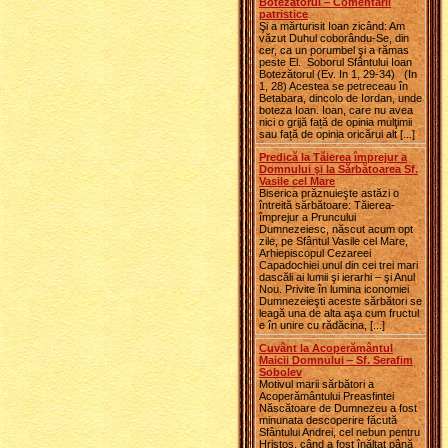
Botezătorul – Comentarii
patristice
Şi a mărturisit Ioan zicând: Am
văzut Duhul coborându-Se, din
cer, ca un porumbel şi a rămas
peste El. Soborul Sfântului Ioan
Botezătorul (Ev. In 1, 29-34) (In
1, 28) Acestea se petreceau în
Betabara, dincolo de Iordan, unde
boteza Ioan. Ioan, care nu avea
nici o grijă față de opinia mulţimii
sau față de opinia oricărui alt [...]
Predică la Tăierea împrejur a
Domnului şi la Sărbătoarea Sf.
Vasile cel Mare
Biserica prăznuieşte astăzi o
întreită sărbătoare: Tăierea-
împrejur a Pruncului
Dumnezeiesc, născut acum opt
zile, pe Sfântul Vasile cel Mare,
Arhiepiscopul Cezareei
Capadochiei unul din cei trei mari
dascăli ai lumii şi ierarhi – şi Anul
Nou. Privite în lumina iconomiei
Dumnezeieşti aceste sărbători se
leagă una de alta aşa cum fructul
e în unire cu rădăcina, [...]
Cuvânt la Acoperământul
Maicii Domnului ‒ Sf. Serafim
Sobolev
Motivul marii sărbători a
Acoperământului Preasfintei
Născătoare de Dumnezeu a fost
minunata descoperire făcută
Sfântului Andrei, cel nebun pentru
Hristos, când a fost înălţat până