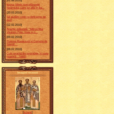
[01.06.2010]
Istoria Sfintei Noii Mănastiri
Neamţului, care se află în Ba...
[20.03.2010]
Să ajutăm copiii cu deficienţe de
auz!
[12.02.2010]
Apariţie editorială: "Mitropolitul
Visarion Puiu: Viaţa şi o...
[09.02.2010]
Puterea Rugăciunii și Oamenii de
Știință!…
[09.02.2010]
Cum ierarhizăm prioritățile în viața
noastră…(pildă)
Imagini recente
[
Icoane
]