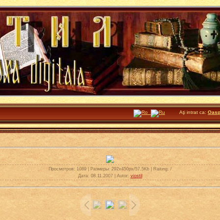
Aţi intrat ca:
Oasp
Просмотров
: 1089 |
Размеры
: 292x450px/57.5Kb |
Raiting
: /
Дата
: 08.11.2007 |
Autor
:
viostil