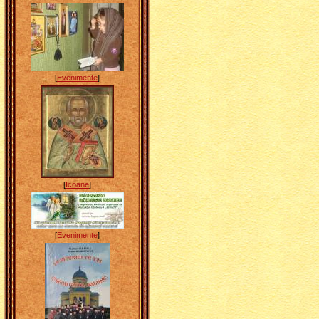
[
Evenimente
]
[
Icoane
]
[
Evenimente
]