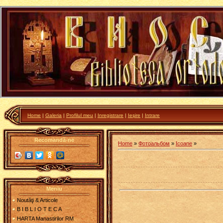
Home
|
Galeria
|
Profilul meu
|
Inregistrare
|
Ieşire
|
Intrare
Recomandă-ne
Home
»
Фотоальбом
»
Icoane
»
Meniu
Noutăţi & Articole
B I B L I O T E C A
HARTA Manastirilor RM