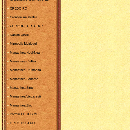
CREDO.RO
Creationism stiintific
CURIERUL ORTODOX
Danion Vasile
Mitropolia Moldovei
Manastirea Noul-Neamt
Manastirea Ciuflea
Manastirea Frumoasa
Manastirea Saharna
Manastirea Sireti
Manastirea Varzaresti
Manastirea Zloti
Portalul LOGOS.MD
ORTODOXIA.MD