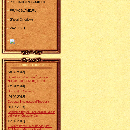
Personalităţi Basarabene
PRAVOSLAVIE.RU
Sfaturi Ortodoxe
ZAVET.RU
Articole recente
[29.03.2014]
Să aducem bucuria Învierii lui
Hristos celor mai trişti ca n...
[02.01.2014]
Daruri de Craciun 6
[24.02.2013]
Codexul Imparatesei Teodora
[11.02.2013]
Soborul Sfinţilor Trei Ierarhi: Vasile
cel Mare, Grigorie Cu...
[02.02.2013]
Cuvinte pentru o bună vieţuire -
Sf. Maxim Mărturisitorul