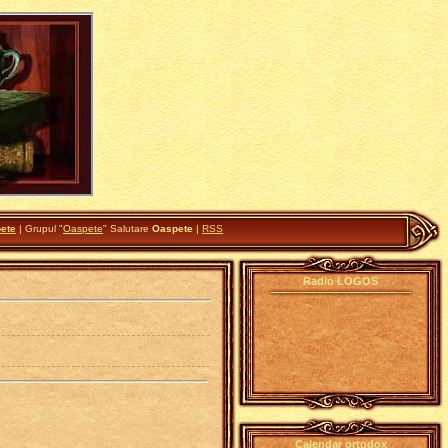
ete
|
Grupul
"
Oaspete
"
Salutare
Oaspete
|
RSS
Radio LOGOS
Calendar ortodox