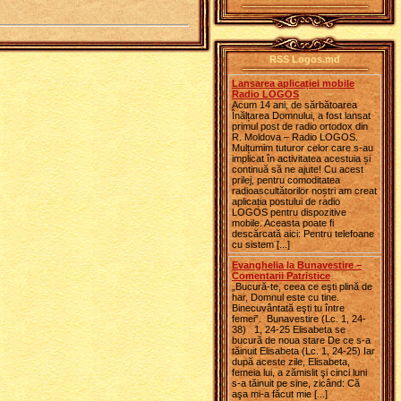
RSS Logos.md
Lansarea aplicației mobile
Radio LOGOS
Acum 14 ani, de sărbătoarea
Înălțarea Domnului, a fost lansat
primul post de radio ortodox din
R. Moldova – Radio LOGOS.
Mulțumim tuturor celor care s-au
implicat în activitatea acestuia și
continuă să ne ajute! Cu acest
prilej, pentru comoditatea
radioascultătorilor noștri am creat
aplicația postului de radio
LOGOS pentru dispozitive
mobile. Aceasta poate fi
descărcată aici: Pentru telefoane
cu sistem [...]
Evanghelia la Bunavestire –
Comentarii Patristice
„Bucură-te, ceea ce eşti plină de
har, Domnul este cu tine.
Binecuvântată eşti tu între
femei”. Bunavestire (Lc. 1, 24-
38) 1, 24-25 Elisabeta se
bucură de noua stare De ce s-a
tăinuit Elisabeta (Lc. 1, 24-25) Iar
după aceste zile, Elisabeta,
femeia lui, a zămislit şi cinci luni
s-a tăinuit pe sine, zicând: Că
aşa mi-a făcut mie [...]