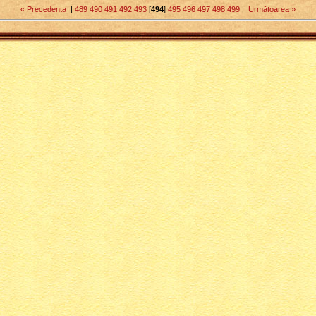
« Precedenta
|
489
490
491
492
493
[
494
]
495
496
497
498
499
|
Următoarea »