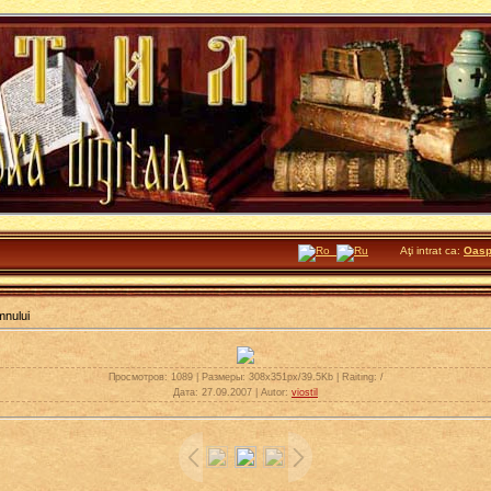
Aţi intrat ca:
Oasp
nului
Просмотров
: 1089 |
Размеры
: 308x351px/39.5Kb |
Raiting
: /
Дата
: 27.09.2007 |
Autor
:
viostil