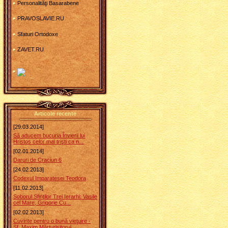
Personalităţi Basarabene
PRAVOSLAVIE.RU
Sfaturi Ortodoxe
ZAVET.RU
Articole recente
[29.03.2014]
Să aducem bucuria Învierii lui
Hristos celor mai trişti ca n...
[02.01.2014]
Daruri de Craciun 6
[24.02.2013]
Codexul Imparatesei Teodora
[11.02.2013]
Soborul Sfinţilor Trei Ierarhi: Vasile
cel Mare, Grigorie Cu...
[02.02.2013]
Cuvinte pentru o bună vieţuire -
Sf. Maxim Mărturisitorul