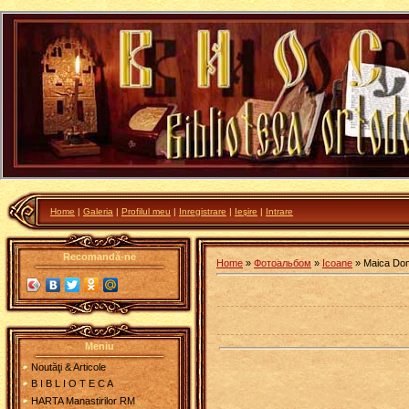
Home
|
Galeria
|
Profilul meu
|
Inregistrare
|
Ieşire
|
Intrare
Recomandă-ne
Home
»
Фотоальбом
»
Icoane
» Maica Dom
Meniu
Noutăţi & Articole
B I B L I O T E C A
HARTA Manastirilor RM