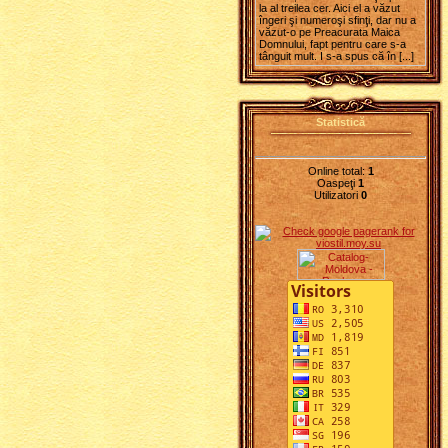
la al treilea cer. Aici el a văzut
îngeri şi numeroşi sfinţi, dar nu a
văzut-o pe Preacurata Maica
Domnului, fapt pentru care s-a
tânguit mult. I s-a spus că în [...]
Statistică
Online total:
1
Oaspeţi
1
Utilizatori
0