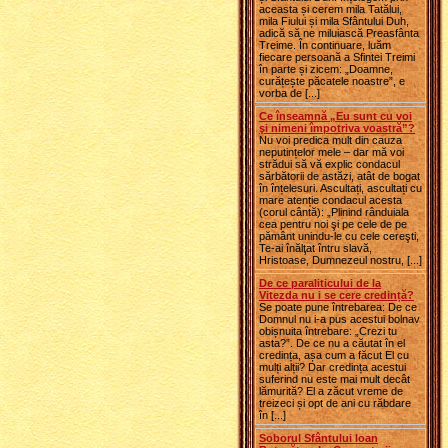
aceasta și cerem mila Tatălui,
mila Fiului și mila Sfântului Duh,
adică să ne miluiască Preasfânta
Treime. În continuare, luăm
fiecare persoană a Sfintei Treimi
în parte și zicem: „Doamne,
curățește păcatele noastre”, e
vorba de [...]
Ce înseamnă „Eu sunt cu voi
şi nimeni împotriva voastră”?
Nu voi predica mult din cauza
neputințelor mele – dar mă voi
strădui să vă explic condacul
sărbătorii de astăzi, atât de bogat
în înțelesuri. Ascultați, ascultați cu
mare atenție condacul acesta
(corul cântă): „Plinind rânduiala
cea pentru noi şi pe cele de pe
pământ unindu-le cu cele cereşti,
Te-ai înălţat întru slavă,
Hristoase, Dumnezeul nostru, [...]
De ce paraliticului de la
Vitezda nu i se cere credință?
Se poate pune întrebarea: De ce
Domnul nu i-a pus acestui bolnav
obișnuita întrebare: „Crezi tu
asta?”. De ce nu a căutat în el
credința, așa cum a făcut El cu
mulți alții? Dar credința acestui
suferind nu este mai mult decât
lămurită? El a zăcut vreme de
treizeci și opt de ani cu răbdare
în [...]
Soborul Sfântului Ioan