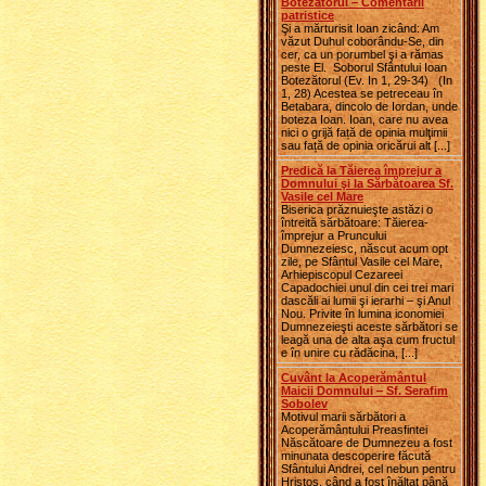
Botezătorul – Comentarii
patristice
Şi a mărturisit Ioan zicând: Am
văzut Duhul coborându-Se, din
cer, ca un porumbel şi a rămas
peste El. Soborul Sfântului Ioan
Botezătorul (Ev. In 1, 29-34) (In
1, 28) Acestea se petreceau în
Betabara, dincolo de Iordan, unde
boteza Ioan. Ioan, care nu avea
nici o grijă față de opinia mulţimii
sau față de opinia oricărui alt [...]
Predică la Tăierea împrejur a
Domnului şi la Sărbătoarea Sf.
Vasile cel Mare
Biserica prăznuieşte astăzi o
întreită sărbătoare: Tăierea-
împrejur a Pruncului
Dumnezeiesc, născut acum opt
zile, pe Sfântul Vasile cel Mare,
Arhiepiscopul Cezareei
Capadochiei unul din cei trei mari
dascăli ai lumii şi ierarhi – şi Anul
Nou. Privite în lumina iconomiei
Dumnezeieşti aceste sărbători se
leagă una de alta aşa cum fructul
e în unire cu rădăcina, [...]
Cuvânt la Acoperământul
Maicii Domnului ‒ Sf. Serafim
Sobolev
Motivul marii sărbători a
Acoperământului Preasfintei
Născătoare de Dumnezeu a fost
minunata descoperire făcută
Sfântului Andrei, cel nebun pentru
Hristos, când a fost înălţat până