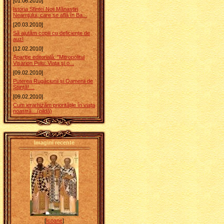
[01.06.2010]
Istoria Sfintei Noii Mănastiri
Neamţului, care se află în Ba...
[20.03.2010]
Să ajutăm copiii cu deficienţe de
auz!
[12.02.2010]
Apariţie editorială: "Mitropolitul
Visarion Puiu: Viaţa şi o...
[09.02.2010]
Puterea Rugăciunii și Oamenii de
Știință!…
[09.02.2010]
Cum ierarhizăm prioritățile în viața
noastră…(pildă)
Imagini recente
[
Icoane
]