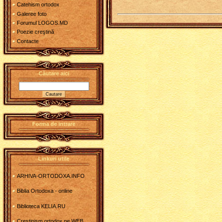
Catehism ortodox
Galeree foto
Forumul LOGOS.MD
Poezie creştină
Contacte
Căutare aici
Forma de intrare
Linkuri utile
ARHIVA-ORTODOXA.INFO
Biblia Ortodoxa - online
Biblioteca KELIA.RU
Crestinism ortodox pe WEB