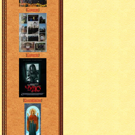
[
Coperte
]
[
Coperte
]
[
Evenimente
]