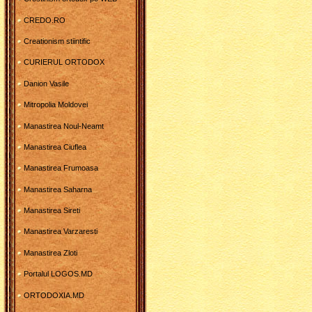
CREDO.RO
Creationism stiintific
CURIERUL ORTODOX
Danion Vasile
Mitropolia Moldovei
Manastirea Noul-Neamt
Manastirea Ciuflea
Manastirea Frumoasa
Manastirea Saharna
Manastirea Sireti
Manastirea Varzaresti
Manastirea Zloti
Portalul LOGOS.MD
ORTODOXIA.MD