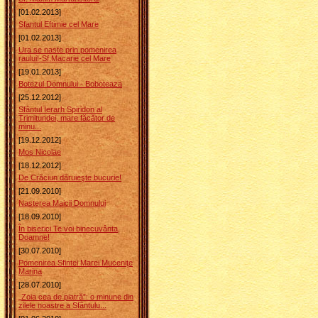
[01.02.2013]
Sfantul Eftimie cel Mare
[01.02.2013]
Ura se naste prin pomenirea
raului!-Sf.Macarie cel Mare
[19.01.2013]
Botezul Domnului - Boboteaza
[25.12.2012]
Sfântul Ierarh Spiridon al
Trimitundei, mare făcător de
minu...
[19.12.2012]
Mos Nicolae
[18.12.2012]
De Crăciun dăruieşte bucurie!
[21.09.2010]
Nasterea Maicii Domnului
[18.09.2010]
În biserici Te voi binecuvânta,
Doamne!
[30.07.2010]
Pomenirea Sfintei Marei Muceniţe
Marina
[28.07.2010]
„Zoia cea de piatră”: o minune din
zilele noastre a Sfântulu...