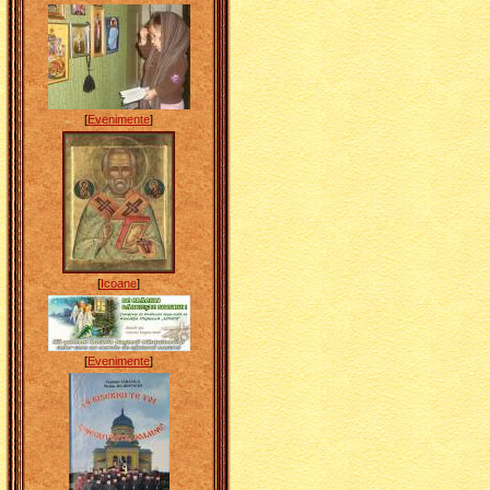
[
Evenimente
]
[
Icoane
]
[
Evenimente
]