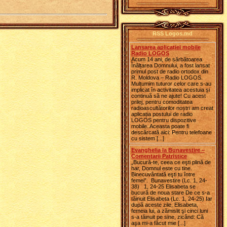
RSS Logos.md
Lansarea aplicației mobile
Radio LOGOS
Acum 14 ani, de sărbătoarea
Înălțarea Domnului, a fost lansat
primul post de radio ortodox din
R. Moldova – Radio LOGOS.
Mulțumim tuturor celor care s-au
implicat în activitatea acestuia și
continuă să ne ajute! Cu acest
prilej, pentru comoditatea
radioascultătorilor noștri am creat
aplicația postului de radio
LOGOS pentru dispozitive
mobile. Aceasta poate fi
descărcată aici: Pentru telefoane
cu sistem [...]
Evanghelia la Bunavestire –
Comentarii Patristice
„Bucură-te, ceea ce eşti plină de
har, Domnul este cu tine.
Binecuvântată eşti tu între
femei”. Bunavestire (Lc. 1, 24-
38) 1, 24-25 Elisabeta se
bucură de noua stare De ce s-a
tăinuit Elisabeta (Lc. 1, 24-25) Iar
după aceste zile, Elisabeta,
femeia lui, a zămislit şi cinci luni
s-a tăinuit pe sine, zicând: Că
aşa mi-a făcut mie [...]