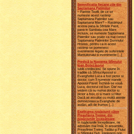
Semnificatia fiecarei zile din
Saptamana Patimilor
– Parinte Teofil, de ce se
numeste acest rastimp
Saptamana Patimilor sau
Saptamana Mare? – Rastimpul
acesta pana la Sfintele Pasti,
pana in Sambata cea Mare
inclusiv, se numeste Saptamana
Patimilor sau poate ca mai corect
Saptamana Patimirilor Domnului
Hristos, pentru ca in acest
rastimp se pomenesc
evenimente legate de suferintele
Mantuitorului si evenimente [...]
Predică la Naşterea Sfîntului
Ioan Botezătorul
Iubiti credinciosi, Se spune în
traditie că Sfîntul Apostol si
Evanghelist Luca a fost pictor si
doctor, cum îl numeste marele
Apostol Pavel: Închină-se vouă
Luca, doctorul cel bun. Dar noi
vedem că nu numai doctor si
pictor a fost, ci si mare scriitor.
Dacă ati ascultat cu multă atentie
dumnezeiasca Evanghelie de
astăzi, atît de frumos [...]
Explicarea rugăciunii către
Preasfânta Treime, din
rugăciunile începătoare
În rugăciunile începătoare, ne
adresăm mai întâi, în ansamblu,
Preasfintei Treimi: Tatălui și Fiului
și Sfântului Duh. Înțelegem prin