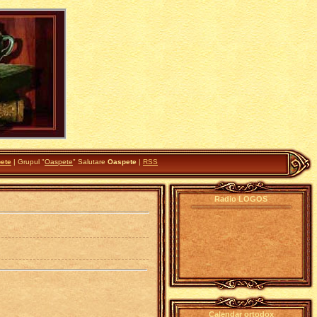
ete
|
Grupul
"
Oaspete
"
Salutare
Oaspete
|
RSS
Radio LOGOS
Calendar ortodox