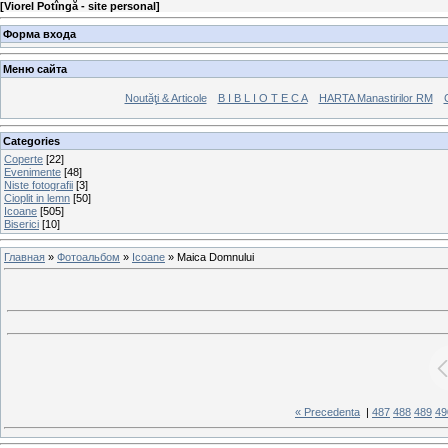
[
Viorel Potîngă - site personal
]
Форма входа
Меню сайта
Noutăţi & Articole
B I B L I O T E C A
HARTA Manastirilor RM
Categories
Coperte
[22]
Evenimente
[48]
Niste fotografii
[3]
Cioplit in lemn
[50]
Icoane
[505]
Biserici
[10]
Главная
»
Фотоальбом
»
Icoane
» Maica Domnului
« Precedenta
|
487
488
489
49