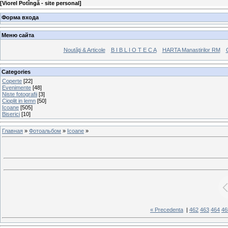
[
Viorel Potîngă - site personal
]
Форма входа
Меню сайта
Noutăţi & Articole
B I B L I O T E C A
HARTA Manastirilor RM
Categories
Coperte
[22]
Evenimente
[48]
Niste fotografii
[3]
Cioplit in lemn
[50]
Icoane
[505]
Biserici
[10]
Главная
»
Фотоальбом
»
Icoane
»
« Precedenta
|
462
463
464
46