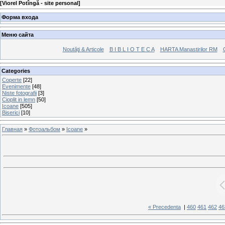
[
Viorel Potîngă - site personal
]
Форма входа
Меню сайта
Noutăţi & Articole
B I B L I O T E C A
HARTA Manastirilor RM
Categories
Coperte
[22]
Evenimente
[48]
Niste fotografii
[3]
Cioplit in lemn
[50]
Icoane
[505]
Biserici
[10]
Главная
»
Фотоальбом
»
Icoane
»
« Precedenta
|
460
461
462
46