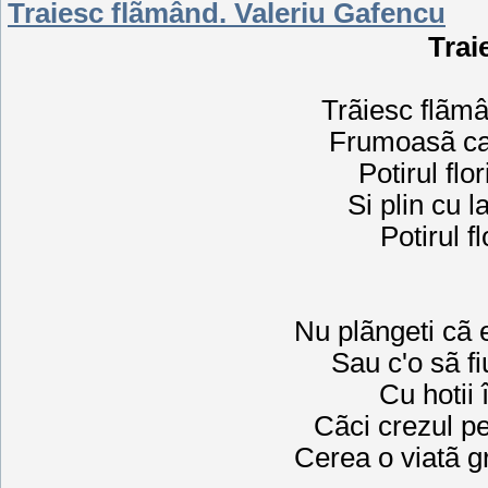
Traiesc flãmând. Valeriu Gafencu
Trai
Trãiesc flãmâ
Frumoasã ca 
Potirul flo
Si plin cu l
Potirul f
Nu plãngeti cã 
Sau c'o sã fi
Cu hotii 
Cãci crezul pe
Cerea o viatã g