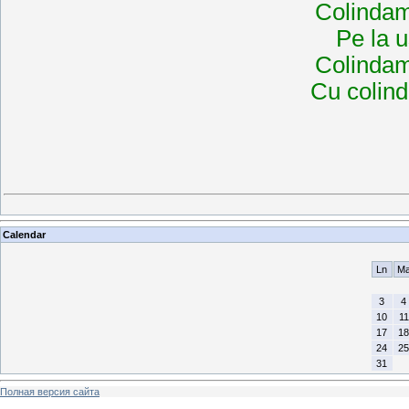
Colindam
Pe la u
Colindam
Cu colind
Calendar
Ln
M
3
4
10
11
17
18
24
25
31
Полная версия сайта