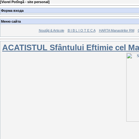
[
Viorel Potîngă - site personal
]
Форма входа
Меню сайта
Noutăţi & Articole
B I B L I O T E C A
HARTA Manastirilor RM
ACATISTUL Sfântului Eftimie cel Ma