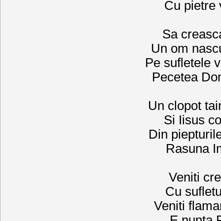
Cu pietre v
Sa creasca
Un om nascu
Pe sufletele 
Pecetea Dom
Un clopot tai
Si Iisus 
Din piepturi
Rasuna Imn
Veniti cre
Cu sufletu
Veniti flaman
E nunta F