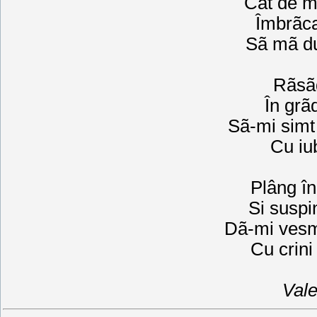
Cât de mu
Îmbrãca
Sã mã d
Rãsãd
În grã
Sã-mi simt
Cu iub
Plâng în
Si suspin
Dã-mi vesm
Cu crini
Vale