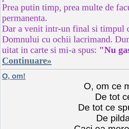
Prea putin timp, prea multe de fa
permanenta.
Dar a venit intr-un final si timpul
Domnului cu ochii lacrimand. Dumn
uitat in carte si mi-a spus:
"Nu gas
Continuare»
O, om!
O, om ce m
De tot c
De tot ce spu
De pilda 
Caci ea mereu