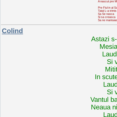
A nascut pre M
Pre Fiul in al 
Tatal L-a trimis
Sa Se nasca
Si sa creasca
Sa ne mantuia
Colind
Astazi s
Mesia
Lauda
Si 
Miti
In scut
Lauda
Si 
Vantul ba
Neaua ni
Lauda