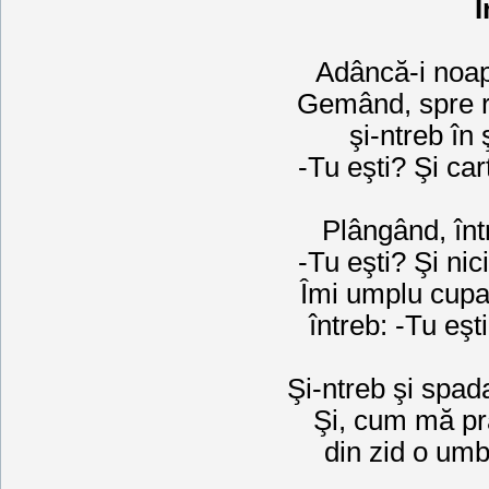
I
Adâncă-i noap
Gemând, spre r
şi-ntreb în
-Tu eşti? Şi ca
Plângând, înt
-Tu eşti? Şi nic
Îmi umplu cupa
întreb: -Tu eşt
Şi-ntreb şi spad
Şi, cum mă prab
din zid o um