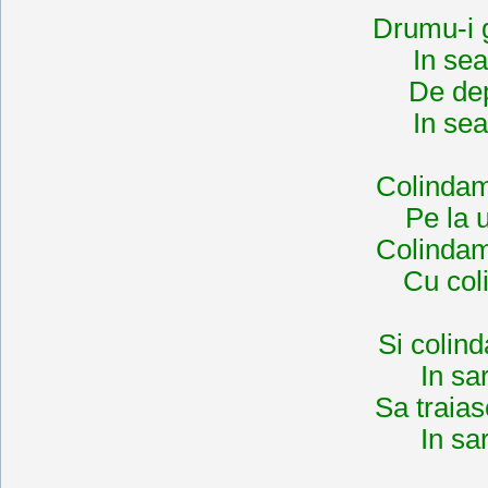
Drumu-i 
In se
De dep
In se
Colindam
Pe la u
Colindam
Cu col
Si colind
In sa
Sa traias
In sa