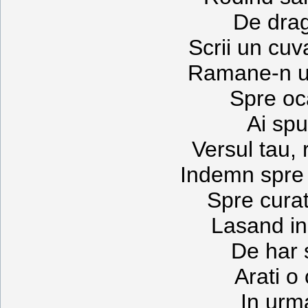
De drag
Scrii un cuv
Ramane-n u
Spre oc
Ai spu
Versul tau,
Indemn spre 
Spre curat
Lasand in 
De har 
Arati o
In urma