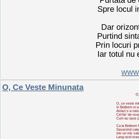
Spre locul i
Dar orizont
Purtind sint
Prin locuri p
Iar totul nu
www.
O, Ce Veste Minunata
O,
O, ce veste mi
In Betleem ni s
Astazi s-a nas
Cel far' de-nce
Cum au spus p
Ca la Betleem 
Savarsind cala
Intr-un mic sal
Lang-acel oras