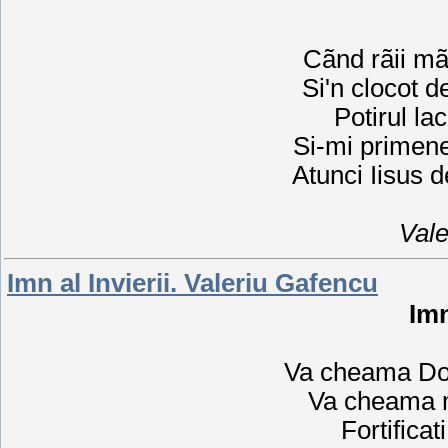
Cãnd rãii mã
Si'n clocot d
Potirul la
Si-mi primene
Atunci Iisus 
Vale
Imn al Invierii. Valeriu Gafencu
Imn
Va cheama Dom
Va cheama m
Fortificat