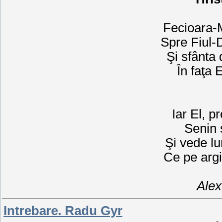
Fecioara-
Spre Fiul-
Şi sfânta 
În faţa 
Iar El, 
Senin s
Şi vede l
Ce pe argin
Alex
Intrebare. Radu Gyr