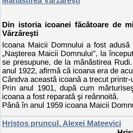
Mănăstirea Vărzăreşti
Din istoria icoanei făcătoare de 
Vărzăreşti
Icoana Maicii Domnului a fost adusă 
„Naşterea Maicii Domnului”, la începu
se presupune, de la mănăstirea Rudi.
anul 1922, afirmă că icoana era de acu
Cândva această icoană a trecut printr-u
Prin anul 1901, după cum mărturiseş
icoana a fost reparată şi reânnoită.
Până în anul 1959 icoana Maicii Domn
Hristos pruncul. Alexei Mateevici
Hris