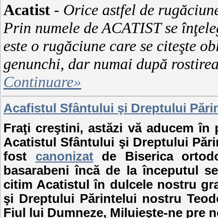
Acatist
-
Orice astfel de rugăciun
Prin numele de ACATIST se înţeleg
este o rugăciune care se citeşte ob
genunchi, dar numai după rostirea
Continuare»
Acafistul Sfântului şi Dreptului Păr
Fraţi creştini, astăzi vă aducem în 
Acatistul Sfântului şi Dreptului Păr
fost
canonizat
de Biserica ortodo
basarabeni încă de la începutul se
citim Acatistul în dulcele nostru g
şi Dreptului Părintelui nostru Teo
Fiul lui Dumneze, Miluieşte-ne pre n