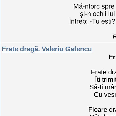
Mă-ntorc spre
şi-n ochii lu
Întreb: -Tu eşti
Frate dragã. Valeriu Gafencu
Fr
Frate dr
Îti trim
Sã-ti mân
Cu vesm
Floare dr