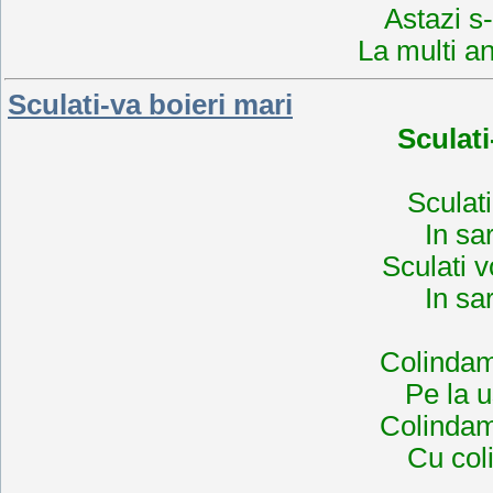
Astazi s
La multi an
Sculati-va boieri mari
Sculati
Sculati
In sa
Sculati v
In sa
Colindam
Pe la u
Colindam
Cu col