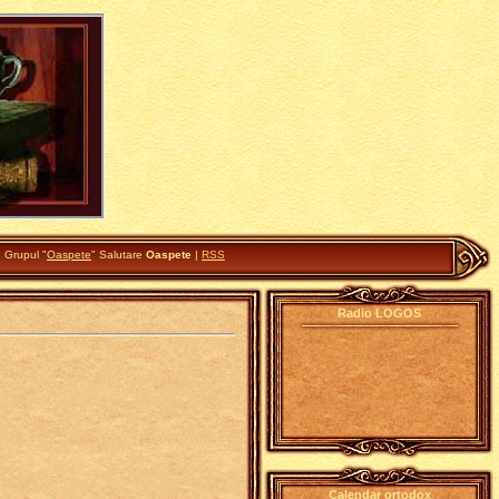
|
Grupul
"
Oaspete
"
Salutare
Oaspete
|
RSS
Radio LOGOS
Calendar ortodox