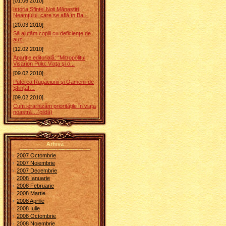
[01.06.2010]
Istoria Sfintei Noii Mănastiri
Neamţului, care se află în Ba...
[20.03.2010]
Să ajutăm copiii cu deficienţe de
auz!
[12.02.2010]
Apariţie editorială: "Mitropolitul
Visarion Puiu: Viaţa şi o...
[09.02.2010]
Puterea Rugăciunii și Oamenii de
Știință!…
[09.02.2010]
Cum ierarhizăm prioritățile în viața
noastră…(pildă)
Arhivă
2007 Octombrie
2007 Noiembrie
2007 Decembrie
2008 Ianuarie
2008 Februarie
2008 Martie
2008 Aprilie
2008 Iulie
2008 Octombrie
2008 Noiembrie