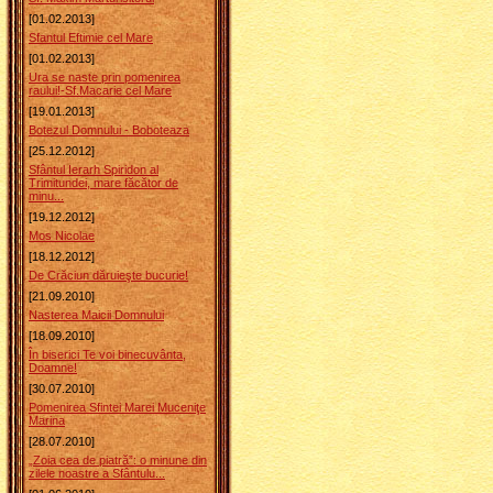
[01.02.2013]
Sfantul Eftimie cel Mare
[01.02.2013]
Ura se naste prin pomenirea
raului!-Sf.Macarie cel Mare
[19.01.2013]
Botezul Domnului - Boboteaza
[25.12.2012]
Sfântul Ierarh Spiridon al
Trimitundei, mare făcător de
minu...
[19.12.2012]
Mos Nicolae
[18.12.2012]
De Crăciun dăruieşte bucurie!
[21.09.2010]
Nasterea Maicii Domnului
[18.09.2010]
În biserici Te voi binecuvânta,
Doamne!
[30.07.2010]
Pomenirea Sfintei Marei Muceniţe
Marina
[28.07.2010]
„Zoia cea de piatră”: o minune din
zilele noastre a Sfântulu...