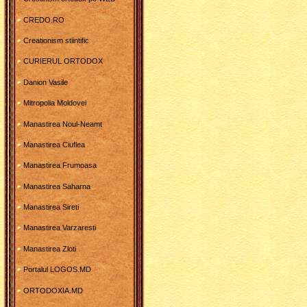
CREDO.RO
Creationism stiintific
CURIERUL ORTODOX
Danion Vasile
Mitropolia Moldovei
Manastirea Noul-Neamt
Manastirea Ciuflea
Manastirea Frumoasa
Manastirea Saharna
Manastirea Sireti
Manastirea Varzaresti
Manastirea Zloti
Portalul LOGOS.MD
ORTODOXIA.MD