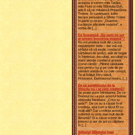
aceasta și cerem mila Tatălui,
mila Fiului și mila Sfântului Duh,
adică să ne miluiască Preasfânta
Treime. În continuare, luăm
fiecare persoană a Sfintei Treimi
în parte și zicem: „Doamne,
curățește păcatele noastre”, e
vorba de [...]
Ce înseamnă „Eu sunt cu voi
şi nimeni împotriva voastră”?
Nu voi predica mult din cauza
neputințelor mele – dar mă voi
strădui să vă explic condacul
sărbătorii de astăzi, atât de bogat
în înțelesuri. Ascultați, ascultați cu
mare atenție condacul acesta
(corul cântă): „Plinind rânduiala
cea pentru noi şi pe cele de pe
pământ unindu-le cu cele cereşti,
Te-ai înălţat întru slavă,
Hristoase, Dumnezeul nostru, [...]
De ce paraliticului de la
Vitezda nu i se cere credință?
Se poate pune întrebarea: De ce
Domnul nu i-a pus acestui bolnav
obișnuita întrebare: „Crezi tu
asta?”. De ce nu a căutat în el
credința, așa cum a făcut El cu
mulți alții? Dar credința acestui
suferind nu este mai mult decât
lămurită? El a zăcut vreme de
treizeci și opt de ani cu răbdare
în [...]
Soborul Sfântului Ioan