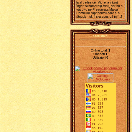
la al treilea cer. Aici el a văzut
îngeri şi numeroşi sfinţi, dar nu a
văzut-o pe Preacurata Maica
Domnului, fapt pentru care s-a
tânguit mult. I s-a spus că în [...]
Statistică
Online total:
1
Oaspeţi
1
Utilizatori
0