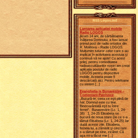
RSS Logos.md
Lansarea aplicației mobile
Radio LOGOS
Acum 14 ani, de sărbătoarea
Înălțarea Domnului, a fost lansat
primul post de radio ortodox din
R. Moldova – Radio LOGOS.
Mulțumim tuturor celor care s-au
implicat în activitatea acestuia și
continuă să ne ajute! Cu acest
prilej, pentru comoditatea
radioascultătorilor noștri am creat
aplicația postului de radio
LOGOS pentru dispozitive
mobile. Aceasta poate fi
descărcată aici: Pentru telefoane
cu sistem [...]
Evanghelia la Bunavestire –
Comentarii Patristice
„Bucură-te, ceea ce eşti plină de
har, Domnul este cu tine.
Binecuvântată eşti tu între
femei”. Bunavestire (Lc. 1, 24-
38) 1, 24-25 Elisabeta se
bucură de noua stare De ce s-a
tăinuit Elisabeta (Lc. 1, 24-25) Iar
după aceste zile, Elisabeta,
femeia lui, a zămislit şi cinci luni
s-a tăinuit pe sine, zicând: Că
aşa mi-a făcut mie [...]