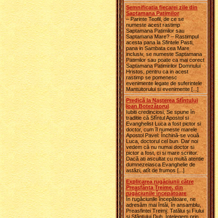
Semnificatia fiecarei zile din
Saptamana Patimilor
– Parinte Teofil, de ce se
numeste acest rastimp
Saptamana Patimilor sau
Saptamana Mare? – Rastimpul
acesta pana la Sfintele Pasti,
pana in Sambata cea Mare
inclusiv, se numeste Saptamana
Patimilor sau poate ca mai corect
Saptamana Patimirilor Domnului
Hristos, pentru ca in acest
rastimp se pomenesc
evenimente legate de suferintele
Mantuitorului si evenimente [...]
Predică la Naşterea Sfîntului
Ioan Botezătorul
Iubiti credinciosi, Se spune în
traditie că Sfîntul Apostol si
Evanghelist Luca a fost pictor si
doctor, cum îl numeste marele
Apostol Pavel: Închină-se vouă
Luca, doctorul cel bun. Dar noi
vedem că nu numai doctor si
pictor a fost, ci si mare scriitor.
Dacă ati ascultat cu multă atentie
dumnezeiasca Evanghelie de
astăzi, atît de frumos [...]
Explicarea rugăciunii către
Preasfânta Treime, din
rugăciunile începătoare
În rugăciunile începătoare, ne
adresăm mai întâi, în ansamblu,
Preasfintei Treimi: Tatălui și Fiului
și Sfântului Duh. Înțelegem prin