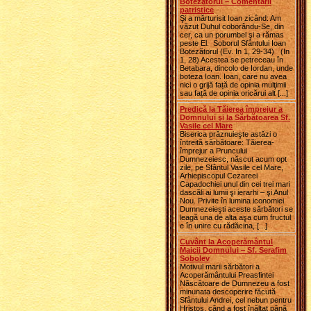
Botezătorul – Comentarii
patristice
Şi a mărturisit Ioan zicând: Am
văzut Duhul coborându-Se, din
cer, ca un porumbel şi a rămas
peste El. Soborul Sfântului Ioan
Botezătorul (Ev. In 1, 29-34) (In
1, 28) Acestea se petreceau în
Betabara, dincolo de Iordan, unde
boteza Ioan. Ioan, care nu avea
nici o grijă față de opinia mulţimii
sau față de opinia oricărui alt [...]
Predică la Tăierea împrejur a
Domnului şi la Sărbătoarea Sf.
Vasile cel Mare
Biserica prăznuieşte astăzi o
întreită sărbătoare: Tăierea-
împrejur a Pruncului
Dumnezeiesc, născut acum opt
zile, pe Sfântul Vasile cel Mare,
Arhiepiscopul Cezareei
Capadochiei unul din cei trei mari
dascăli ai lumii şi ierarhi – şi Anul
Nou. Privite în lumina iconomiei
Dumnezeieşti aceste sărbători se
leagă una de alta aşa cum fructul
e în unire cu rădăcina, [...]
Cuvânt la Acoperământul
Maicii Domnului ‒ Sf. Serafim
Sobolev
Motivul marii sărbători a
Acoperământului Preasfintei
Născătoare de Dumnezeu a fost
minunata descoperire făcută
Sfântului Andrei, cel nebun pentru
Hristos, când a fost înălţat până