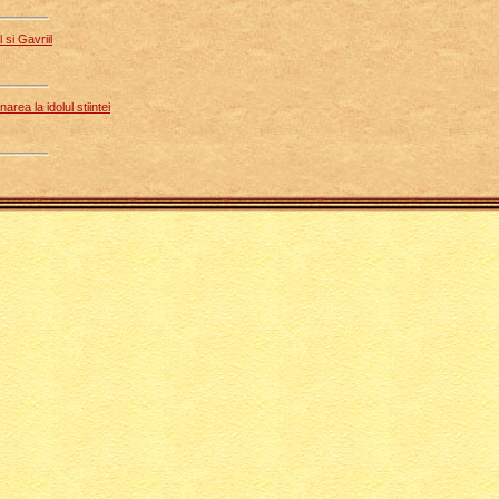
 si Gavriil
area la idolul stiintei