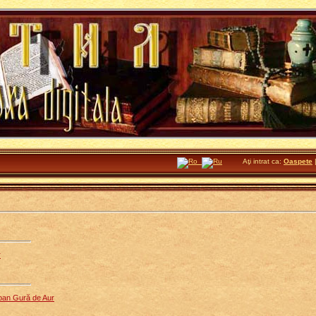
Aţi intrat ca:
Oaspete
r
 Ioan Gură de Aur