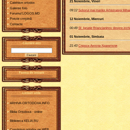
21 Noiembrie, Vineri
Catehism ortodox
Galeree foto
09:12
Soborul mai marilor Arhistrategi Mihail
Forumul LOGOS.MD
Poezie creştină
12 Noiembrie, Miercuri
Contacte
00:49
Sf. Ignatie Briancianinov despre inchin
01 Noiembrie, Simbata
Căutare aici
21:43
Спроси Ангела-Хранителя
Forma de intrare
Linkuri utile
ARHIVA-ORTODOXA.INFO
Biblia Ortodoxa - online
Biblioteca KELIA.RU
Crestinism ortodox pe WEB