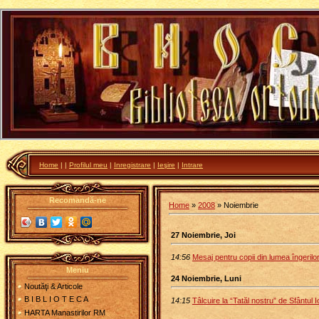
Home
|
|
Profilul meu
|
Inregistrare
|
Ieşire
|
Intrare
Recomandă-ne
Home
»
2008
»
Noiembrie
27 Noiembrie, Joi
14:56
Mesaj pentru copii din lumea îngerilo
Meniu
24 Noiembrie, Luni
Noutăţi & Articole
B I B L I O T E C A
14:15
Tâlcuire la “Tatăl nostru” de Sfântul
HARTA Manastirilor RM