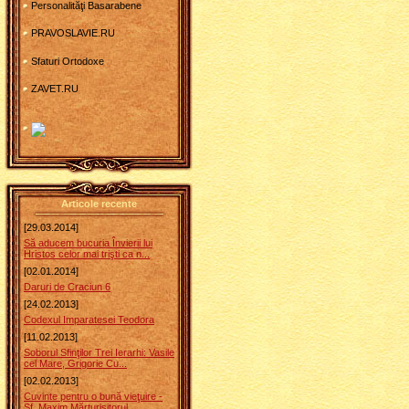
Personalităţi Basarabene
PRAVOSLAVIE.RU
Sfaturi Ortodoxe
ZAVET.RU
Articole recente
[29.03.2014]
Să aducem bucuria Învierii lui
Hristos celor mai trişti ca n...
[02.01.2014]
Daruri de Craciun 6
[24.02.2013]
Codexul Imparatesei Teodora
[11.02.2013]
Soborul Sfinţilor Trei Ierarhi: Vasile
cel Mare, Grigorie Cu...
[02.02.2013]
Cuvinte pentru o bună vieţuire -
Sf. Maxim Mărturisitorul