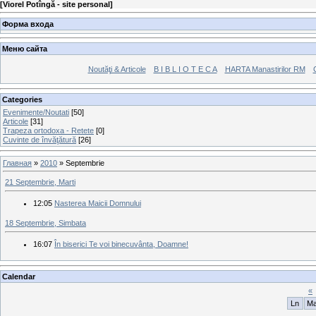
[
Viorel Potîngă - site personal
]
Форма входа
Меню сайта
Noutăţi & Articole
B I B L I O T E C A
HARTA Manastirilor RM
Categories
Evenimente/Noutati
[50]
Articole
[31]
Trapeza ortodoxa - Retete
[0]
Cuvinte de învăţătură
[26]
Главная
»
2010
»
Septembrie
21 Septembrie, Marti
12:05
Nasterea Maicii Domnului
18 Septembrie, Simbata
16:07
În biserici Te voi binecuvânta, Doamne!
Calendar
«
Ln
M