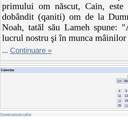
primului om născut, Cain, este
dobândit (qaniti) om de la Dumn
Noah, tatăl său Lameh spune: "
lucrul nostru şi în munca mâinilor
...
Continuare »
Calendar
Ln
M
4
5
11
12
18
19
25
26
Полная версия сайта