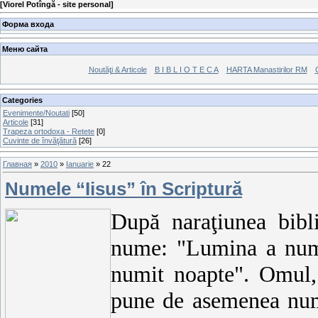
[
Viorel Potîngă - site personal
]
Форма входа
Меню сайта
Noutăţi & Articole
B I B L I O T E C A
HARTA Manastirilor RM
Categories
Evenimente/Noutati
[50]
Articole
[31]
Trapeza ortodoxa - Retete
[0]
Cuvinte de învăţătură
[26]
Главная
»
2010
»
Ianuarie
»
22
Numele “Iisus” în Scriptură
După naraţiunea bibl
nume: "Lumina a numi
numit noapte". Omul,
pune de asemenea nu